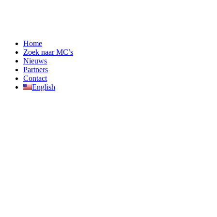
Home
Zoek naar MC’s
Nieuws
Partners
Contact
English