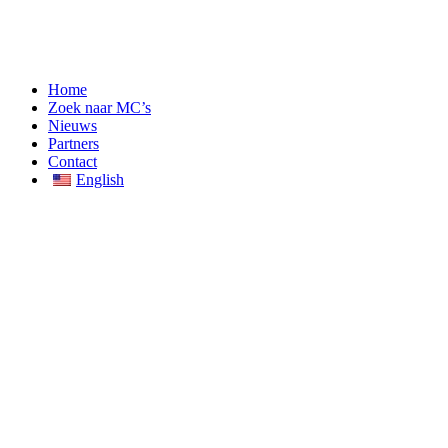
Home
Zoek naar MC’s
Nieuws
Partners
Contact
English